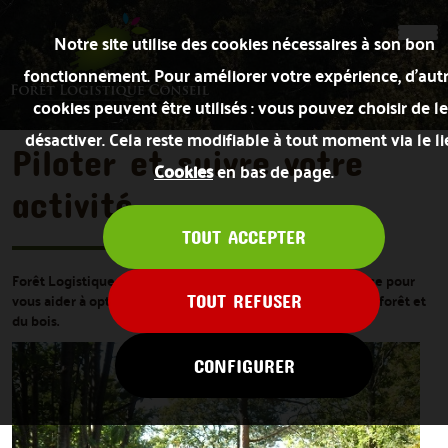
Notre site utilise des cookies nécessaires à son bon
fonctionnement. Pour améliorer votre expérience, d’aut
cookies peuvent être utilisés : vous pouvez choisir de le
désactiver. Cela reste modifiable à tout moment via le l
Piloter et suivre votre
Cookies
en bas de page.
activité
TOUT ACCEPTER
Forêt Logistique Conseil propose une démarche rigoureuse pour
vous aider à optimiser votre gestion dans le contexte de la forêt et
TOUT REFUSER
du bois.
CONFIGURER