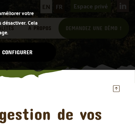
Espace privé
EN
FR
améliorer votre
s désactiver. Cela
LITÉS
A PROPOS
DEMANDEZ UNE DÉMO !
age.
CONFIGURER
gestion de vos