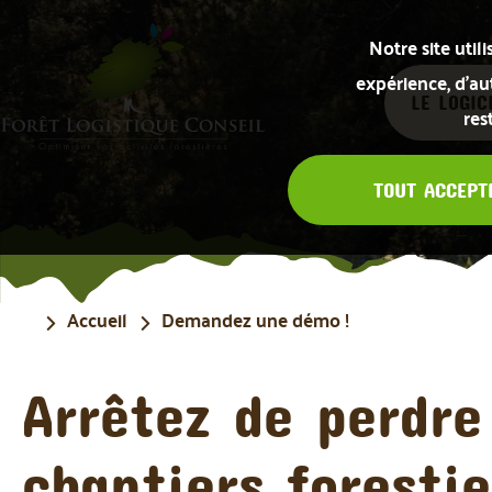
Notre site uti
expérience, d’aut
LE LOGIC
res
TOUT ACCEPT
Accueil
Demandez une démo !
Arrêtez de perdre
chantiers forestie