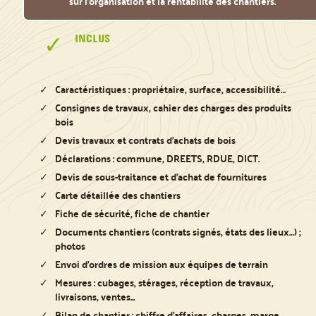
sur l’organisation et la rentabilité des chantiers.
INCLUS
Caractéristiques : propriétaire, surface, accessibilité…
Consignes de travaux, cahier des charges des produits
bois
Devis travaux et contrats d’achats de bois
Déclarations : commune, DREETS, RDUE, DICT.
Devis de sous-traitance et d’achat de fournitures
Carte détaillée des chantiers
Fiche de sécurité, fiche de chantier
Documents chantiers (contrats signés, états des lieux…) ;
photos
Envoi d’ordres de mission aux équipes de terrain
Mesures : cubages, stérages, réception de travaux,
livraisons, ventes...
Bilan de chantier : chiffre d’affaires, charges, marge…