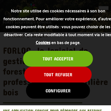
Notre site utilise des cookies nécessaires à son bon
fonctionnement. Pour améliorer votre expérience, d’autre
cookies peuvent être utilisés : vous pouvez choisir de les
désactiver. Cela reste modifiable à tout moment via le lie
Accueil
Le logiciel
Cookies
en bas de page.
FORLOG, le logiciel de
gestion de chantiers
TOUT ACCEPTER
forestiers dédié aux
TOUT REFUSER
professionnels de la filière
bois
CONFIGURER
UNE APPLICATION CONÇUE POUR RÉPONDRE AUX BESOINS