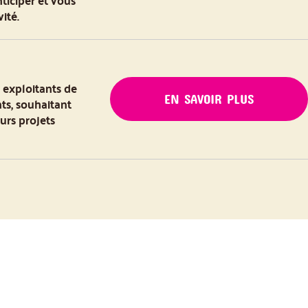
ticiper et vous
ité.
 exploitants de
EN SAVOIR PLUS
nts, souhaitant
urs projets