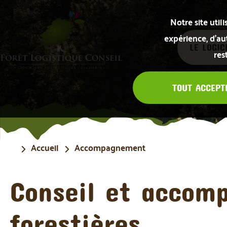
Notre site uti
expérience, d’aut
LE LOGIC
res
TOUT ACCEPT
Accueil
Accompagnement
Conseil et accom
forestières