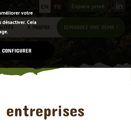
Espace privé
EN
FR
améliorer votre
s désactiver. Cela
LITÉS
A PROPOS
DEMANDEZ UNE DÉMO !
age.
CONFIGURER
 entreprises