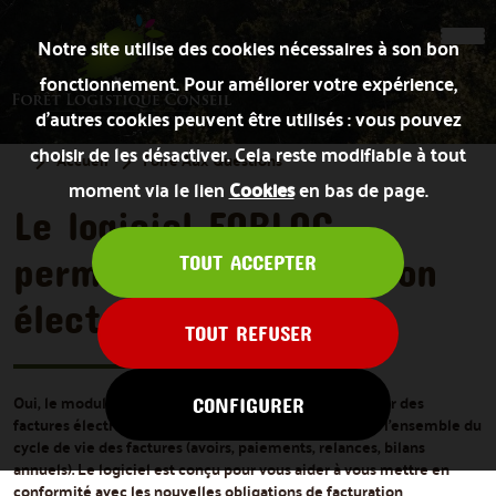
Notre site utilise des cookies nécessaires à son bon
fonctionnement. Pour améliorer votre expérience,
d’autres cookies peuvent être utilisés : vous pouvez
choisir de les désactiver. Cela reste modifiable à tout
Accueil
Foire Aux Questions
moment via le lien
Cookies
en bas de page.
Le logiciel FORLOG
permet-il la facturation
TOUT ACCEPTER
électronique ?
TOUT REFUSER
Oui, le module Facturation de FORLOG permet de créer des
CONFIGURER
factures électroniques au format Factur-X et de gérer l’ensemble du
cycle de vie des factures (avoirs, paiements, relances, bilans
annuels). Le logiciel est conçu pour vous aider à vous mettre en
conformité avec les nouvelles obligations de facturation