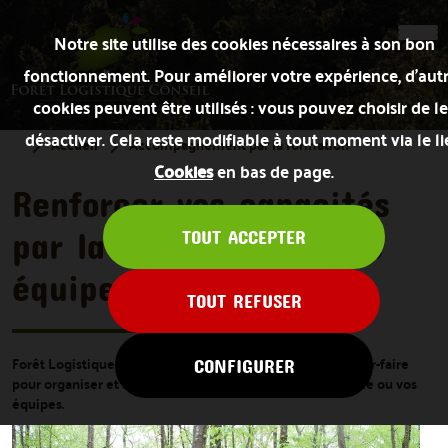
Notre site utilise des cookies nécessaires à son bon
fonctionnement. Pour améliorer votre expérience, d’aut
cookies peuvent être utilisés : vous pouvez choisir de le
désactiver. Cela reste modifiable à tout moment via le l
Accueil
Accompagnement par la formation
Cookies
en bas de page.
Renforcer vos capacités
par la formation de vos
TOUT ACCEPTER
équipes
TOUT REFUSER
Forêt Logistique Conseil met à votre disposition son savoir-faire
CONFIGURER
pour organiser et animer des formations pour vous-même ou vos
équipes.